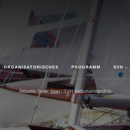
ORGANISATORISCHES
PROGRAMM
SVH –
Aktuelle Seite:
Start
/
SVH Selbstverständnis