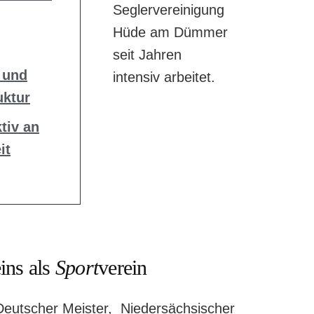
Seglervereinigung
Hüde am Dümmer
seit Jahren
 und
intensiv arbeitet.
uktur
ktiv an
it
ins als
Sport
verein
Deutscher Meister, Niedersächsischer